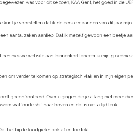
toegewezen was voor dit seizoen, KAA Gent, het goed in de U
 kunt je voorstellen dat ik de eerste maanden van dit jaar mijn
n een aantal zaken aanliep. Dat ik mezelf gewoon een beetje aan
 een nieuwe website aan; binnenkort lanceer ik mijn gloedni
 om verder te komen op strategisch vlak en in mijn eigen persoon
dt geconfronteerd. Overtuigingen die je allang niet meer dienen,
am wat ‘oude shit’ naar boven en dat is niet altijd leuk.
Dat het bij de loodgieter ook af en toe lekt.