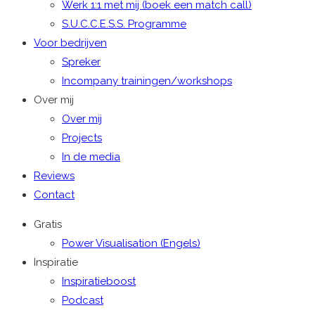
Werk 1:1 met mij (boek een match call)
S.U.C.C.E.S.S. Programme
Voor bedrijven
Spreker
Incompany trainingen/workshops
Over mij
Over mij
Projects
In de media
Reviews
Contact
Gratis
Power Visualisation (Engels)
Inspiratie
Inspiratieboost
Podcast