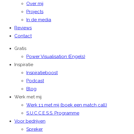
Over mij
Projects
In de media
Reviews
Contact
Gratis
Power Visualisation (Engels)
Inspiratie
Inspiratieboost
Podcast
Blog
Werk met mij
Werk 1:1 met mij (boek een match call)
S.U.C.C.E.S.S. Programme
Voor bedrijven
Spreker