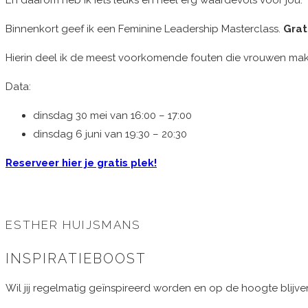
En daarom heb ik iets leuks en heel erg waardevols voor jou.
Binnenkort geef ik een Feminine Leadership Masterclass.
Grat
Hierin deel ik de meest voorkomende fouten die vrouwen mak
Data:
dinsdag 30 mei van 16:00 – 17:00
dinsdag 6 juni van 19:30 – 20:30
Reserveer hier je gratis plek!
ESTHER HUIJSMANS
INSPIRATIEBOOST
Wil jij regelmatig geïnspireerd worden en op de hoogte blijv