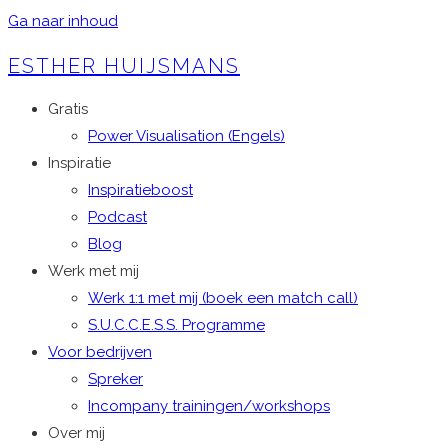
Ga naar inhoud
ESTHER HUIJSMANS
Gratis
Power Visualisation (Engels)
Inspiratie
Inspiratieboost
Podcast
Blog
Werk met mij
Werk 1:1 met mij (boek een match call)
S.U.C.C.E.S.S. Programme
Voor bedrijven
Spreker
Incompany trainingen/workshops
Over mij