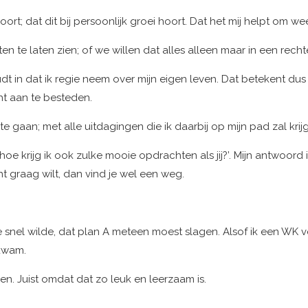
hoort; dat dit bij persoonlijk groei hoort. Dat het mij helpt om we
te laten zien; of we willen dat alles alleen maar in een rechte
dt in dat ik regie neem over mijn eigen leven. Dat betekent dus 
t aan te besteden.
gaan; met alle uitdagingen die ik daarbij op mijn pad zal krijg
e krijg ik ook zulke mooie opdrachten als jij?’. Mijn antwoord 
ht graag wilt, dan vind je wel een weg.
l te snel wilde, dat plan A meteen moest slagen. Alsof ik een W
 kwam.
. Juist omdat dat zo leuk en leerzaam is.