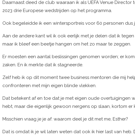
Daarnaast deed de club waaraan ik als UEFA Venue Director 
2023 drie Europese wedstrijden op het programma.
Ook begeleidde ik een wintersportreis voor 60 personen dus je
Aan de andere kant wil ik ook eerlijk met je delen dat ik tege
maar ik bleef een beetje hangen om het zo maar te zeggen.
Er moesten een aantal beslissingen genomen worden; er komt
zaken. En ik merkte dat ik stagneerde.
Zelf heb ik op dit moment twee business mentoren die mij helpen
confronteren met mijn eigen blinde vlekken.
Dat betekent af en toe dat je met eigen oude overtuigingen wor
hebt, maar die eigenlijk gewoon nergens op slaan, kortom er kw
Misschien vraag je je af: waarom deel je dit met me, Esther?
Dat is omdat ik je wil laten weten dat ook ik hier last van heb. 