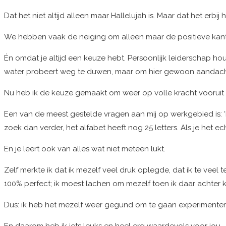
Dat het niet altijd alleen maar Hallelujah is. Maar dat het erbij 
We hebben vaak de neiging om alleen maar de positieve kanten 
Én omdat je altijd een keuze hebt. Persoonlijk leiderschap hou
water probeert weg te duwen, maar om hier gewoon aandach
Nu heb ik de keuze gemaakt om weer op volle kracht vooruit te 
Een van de meest gestelde vragen aan mij op werkgebied is: ‘ho
zoek dan verder, het alfabet heeft nog 25 letters. Als je het ec
En je leert ook van alles wat niet meteen lukt.
Zelf merkte ik dat ik mezelf veel druk oplegde, dat ik te vee
100% perfect; ik moest lachen om mezelf toen ik daar achter
Dus: ik heb het mezelf weer gegund om te gaan experimenteren